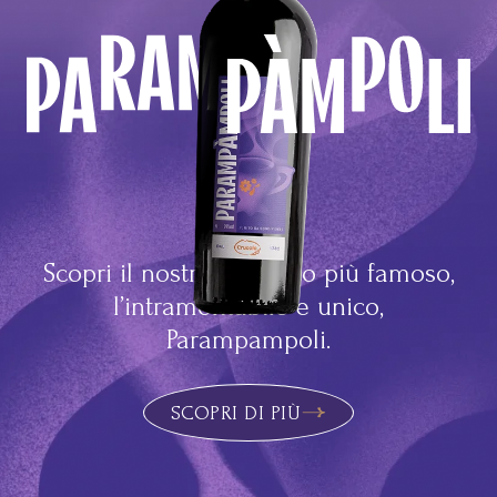
Parampampoli
Scopri il nostro prodotto più famoso,
l’intramontabile e unico,
Parampampoli.
SCOPRI DI PIÙ