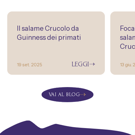
Il salame Crucolo da
Foca
Guinness dei primati
sala
Cruc
LEGGI
19 set. 2025
13 giu.
VAI AL BLOG