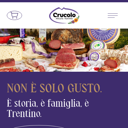
Vai al contenuto
Crucolo - Prodotti Tipici Trentini
NON È
SOLO
GUSTO.
È storia,
è famiglia,
è
Trentino.